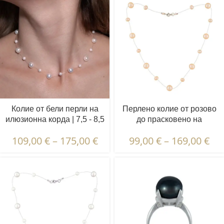
Колие от бели перли на
Перлено колие от розово
илюзионна корда | 7,5 - 8,5
до прасковено на
и 4,5 - 5,5 мм | Кръгли
илюзионна корда | 7,5 - 8,5
109,00
€
–
175,00
€
99,00
€
–
169,00
€
перли | 21 бр.
и 4,5 - 5,5 мм | Кръгли
перли | 19 бр.