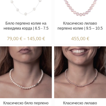
Бяло перлено колие на
Класическо лилаво
невидима корда | 6.5 - 7.5
перлено колие | 9.5 – 10.5
мм | Кръгли перли | 13 бр.
мм | Кръгли перли
79,00
€
–
145,00
€
455,00
€
Класическо бяло перлено
Класическо лилаво