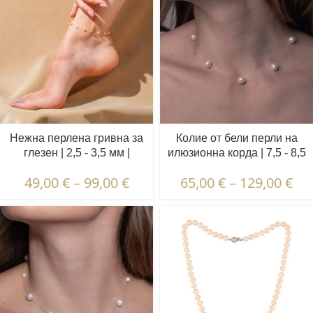
Нежна перлена гривна за
Колие от бели перли на
глезен | 2,5 - 3,5 мм |
илюзионна корда | 7,5 - 8,5
Овални перли
мм | Кръгли перли | 7 бр.
49,00
€
–
99,00
€
65,00
€
–
129,00
€