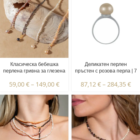
Класическа бебешка
Деликатен перлен
перлена гривна за глезена
пръстен с розова перла | 7
| 3,5 - 4,5 мм | Барокови
- 10 мм | Перли полусфера
59,00
€
–
149,00
€
87,12
€
–
284,35
€
перли