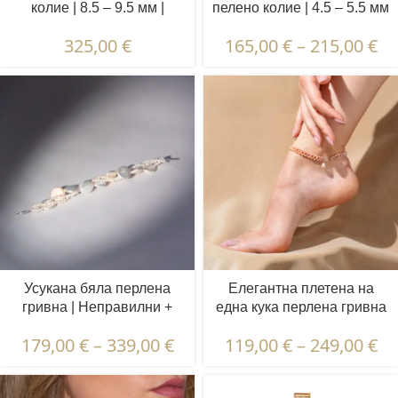
колие | 8.5 – 9.5 мм |
пелено колие | 4.5 – 5.5 мм
Кръгли перли
| Кръгли перли
325,00
€
165,00
€
–
215,00
€
Усукана бяла перлена
Елегантна плетена на
гривна | Неправилни +
една кука перлена гривна
‘Монети’ Перли
за глезен | 2,5 - 3,5 мм |
179,00
€
–
339,00
€
119,00
€
–
249,00
€
Овални перли