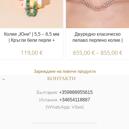
Колие „Юни“ | 5,5 – 6,5 мм
Двуредно класическо
| Кръгли бели перли +
лилаво перлено колие |
Нефрит
8.5 – 9.5 мм | Кръгли перли
119,00
€
655,00
€
–
855,00
€
Зареждане на повече продукти
КОНТАКТИ
България:
+359888955615
Испания:
+34654118887
(WhatsApp; Viber)