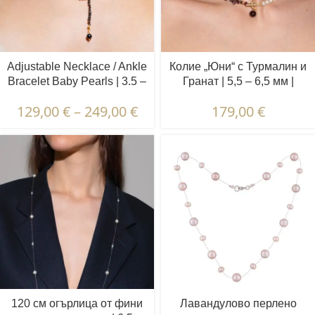
Adjustable Necklace / Ankle
Колие „Юни“ с Турмалин и
Bracelet Baby Pearls | 3.5 –
Гранат | 5,5 – 6,5 мм |
4.5 mm | Baroque Pearls
Кръгли бели перли +
129,00
€
–
249,00
€
179,00
€
цветни камъни
120 см огърлица от фини
Лавандулово перлено