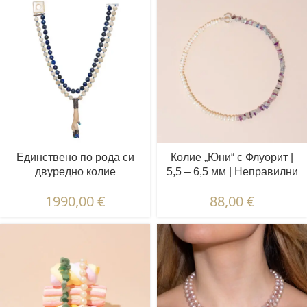
Единствено по рода си
Колие „Юни“ с Флуорит |
двуредно колие
5,5 – 6,5 мм | Неправилни
"Вдъхновени от
бели перли + цветни
1990,00
€
88,00
€
древността" | 10,5 - 11,5
камъни
мм | Лапис Лазули + Ахат
+ Корал