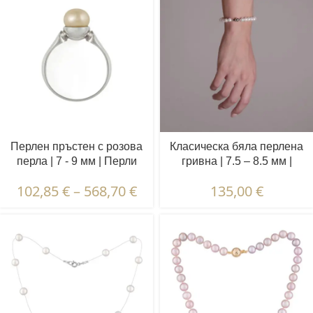
Перлен пръстен с розова
Класическа бяла перлена
перла | 7 - 9 мм | Перли
гривна | 7.5 – 8.5 мм |
полусфера | VRP2
Кръгли перли
102,85
€
–
568,70
€
135,00
€