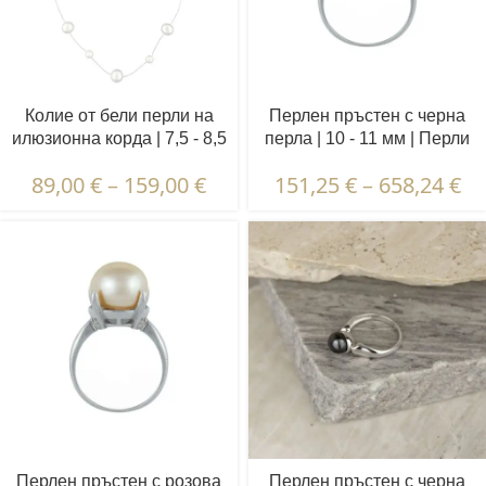
Колие от бели перли на
Перлен пръстен с черна
илюзионна корда | 7,5 - 8,5
перла | 10 - 11 мм | Перли
и 4,5 - 5,5 мм | Кръгли
полусфера | VRP5
89,00
€
–
159,00
€
151,25
€
–
658,24
€
перли | 15 бр.
Перлен пръстен с розова
Перлен пръстен с черна