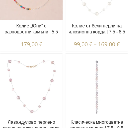
Колие „Юни“ с
Колие от бели перли на
разноцветни камъни | 5,5
илюзионна корда | 7,5 - 8,5
– 6,5 мм | Овални бели
и 4,5 - 5,5 мм | Кръгли
179,00
€
99,00
€
–
169,00
€
перли + цветни камъни
перли | 19 бр.
Лавандулово перлено
Класическа многоцветна