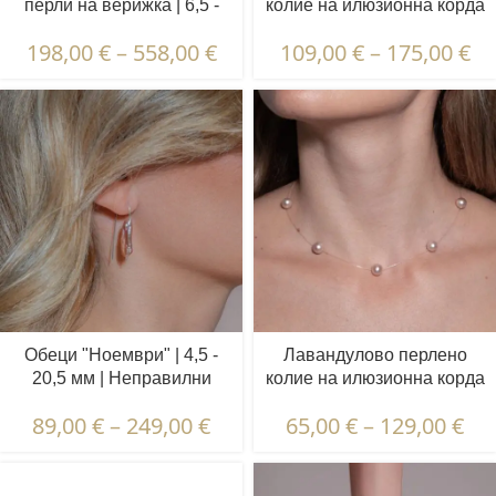
перли на верижка | 6,5 -
колие на илюзионна корда
7,5 мм + 3,5 - 4,5 мм |
| 7,5 - 8,5 и 4,5 - 5,5 мм |
198,00
€
–
558,00
€
109,00
€
–
175,00
€
кръгли + овални перли | 10
Кръгли перли | 21 бр.
x 10 бр.
Обеци "Ноември" | 4,5 -
Лавандулово перлено
20,5 мм | Неправилни
колие на илюзионна корда
перли
| 7,5 - 8,5 мм | Кръгли
89,00
€
–
249,00
€
65,00
€
–
129,00
€
перли | 7 бр.