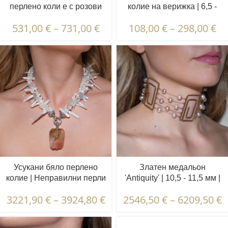
перлено коли е с розови
колие на верижка | 6,5 -
перли | 5.5 – 6.5 мм |
7,5 мм | Кръгли перли | 10
531,00
€
–
731,00
€
108,00
€
–
298,00
€
Кръгли перли
бр.
Усукани бяло перлено
Златен медальон
колие | Неправилни перли
'Antiquity' | 10,5 - 11,5 мм |
| Висулка "Динен ахат
Кръгли перли
3221,90
€
–
3924,80
€
2546,50
€
–
6209,50
€