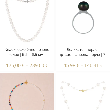
Класическо бяло пелено
Деликатен перлен
колие | 5.5 – 6.5 мм |
пръстен с черна перла | 7 -
Кръгли перли
10 мм | Перлен бутон
175,00
€
–
239,00
€
45,98
€
–
146,41
€