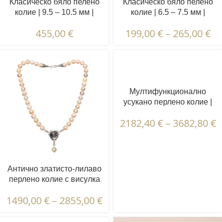
Класическо бяло пелено
Класическо бяло пелено
колие | 9.5 – 10.5 мм |
колие | 6.5 – 7.5 мм |
Кръгли перли
Кръгли перли
455,00
€
199,00
€
–
265,00
€
Мултифункционално
усукано перлено колие |
Сваляща се перлена
2182,40
€
–
3682,80
€
висулка "Chicken Feet"
Антично златисто-лилаво
перлено колие с висулка
"Фаустина" | 10.5 - 11.5 мм
1490,00
€
–
2855,00
€
| Кръгли перли