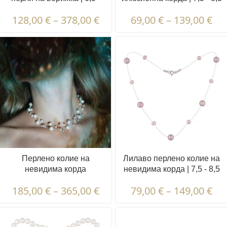
7,5 мм + 3,5 - 4,5 мм |
мм | Кръгли перли | 9 бр.
128,00
€
–
378,00
€
69,00
€
–
139,00
€
кръгли + овални перли | 5
x 6 бр.
Перлено колие на
Лилаво перлено колие на
невидима корда
невидима корда | 7,5 - 8,5
'Октомври' | 3,5 - 4,5 и 8,5 -
мм | Кръгли перли | 11 бр.
185,00
€
–
365,00
€
79,00
€
–
149,00
€
9,5 мм | Барокови и кръгли
перли