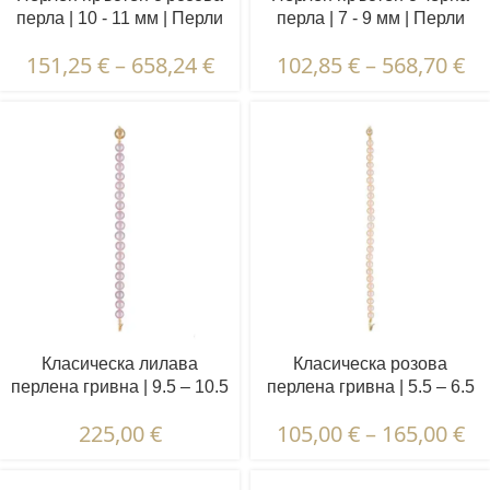
перла | 10 - 11 мм | Перли
перла | 7 - 9 мм | Перли
полусфера | VRP5
полусфера | VRP2
151,25
€
–
658,24
€
102,85
€
–
568,70
€
Класическа лилава
Класическа розова
перлена гривна | 9.5 – 10.5
перлена гривна | 5.5 – 6.5
мм | Кръгли перли
мм | Кръгли перли
225,00
€
105,00
€
–
165,00
€