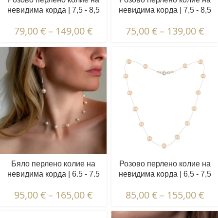
невидима корда | 7,5 - 8,5
невидима корда | 7,5 - 8,5
и 4,5 - 5,5 мм | Кръгли
и 3,5 - 4,5 мм | Кръгли +
79,00
€
–
149,00
€
75,00
€
–
139,00
€
перли | 11 бр.
барокови перли | 5 бр.
Бяло перлено колие на
Розово перлено колие на
невидима корда | 6.5 - 7.5
невидима корда | 6,5 - 7,5
мм | Кръгли перли | 17 бр.
мм | Кръгли перли | 15 бр.
95,00
€
–
165,00
€
85,00
€
–
155,00
€