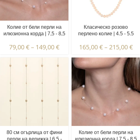
Колие от бели перли на
Класическо розово
илюзионна корда | 7,5 - 8,5
перлено колие | 4.5 - 5.5
и 4,5 - 5,5 мм | Кръгли
мм | Кръгли перли
79,00
€
–
149,00
€
165,00
€
–
215,00
€
перли | 11 бр.
80 см огърлица от фини
Колие от бели перли на
перли на верижка | 6,5 -
илюзионна корда | 7,5 - 8,5