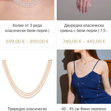
Колие от 3 реда
Двуреднa класическa
класически бели перли |
гривна с бели перли | 7,5 -
7,5 - 8,5 мм | Кръгли перли
8,5 мм | Кръгли перли
699,00
€
–
899,00
€
249,00
€
–
449,00
€
Триредно класическо
40 - 45 см Фино перлено