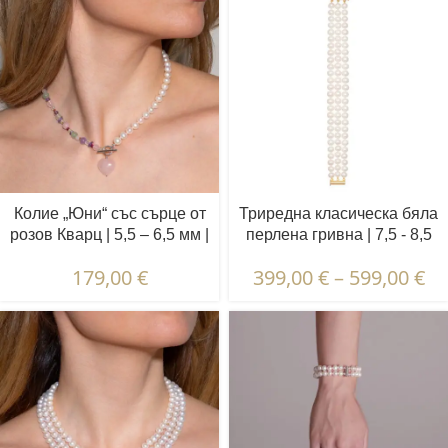
Колие „Юни“ със сърце от
Триредна класическа бяла
розов Кварц | 5,5 – 6,5 мм |
перлена гривна | 7,5 - 8,5
Кръгли бели перли +
мм | Кръгли перли
179,00
€
399,00
€
–
599,00
€
цветни камъни