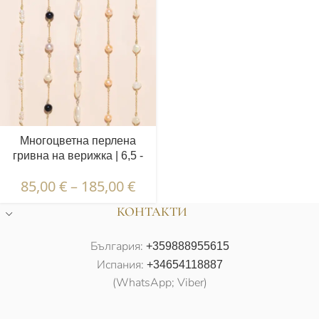
Многоцветна перлена
гривна на верижка | 6,5 -
7,5 мм | Кръгли перли | 7
85,00
€
–
185,00
€
бр.
КОНТАКТИ
България:
+359888955615
Испания:
+34654118887
(WhatsApp; Viber)