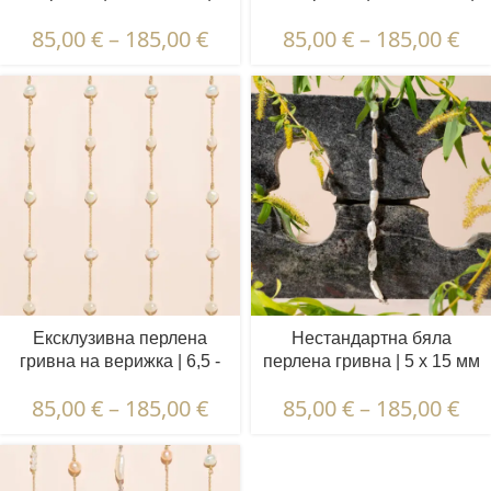
Барокови перли | 5 x 3 бр.
Кръгли перли | 5 бр.
85,00
€
–
185,00
€
85,00
€
–
185,00
€
Ексклузивна перлена
Нестандартна бяла
гривна на верижка | 6,5 -
перлена гривна | 5 x 15 мм
7,5 мм | Барокови перли |
| Неправилни перли
85,00
€
–
185,00
€
85,00
€
–
185,00
€
5 бр.