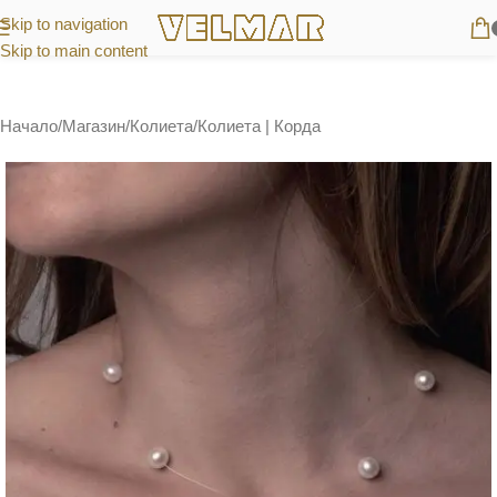
Skip to navigation
Skip to main content
Начало
/
Магазин
/
Колиета
/
Колиета | Корда