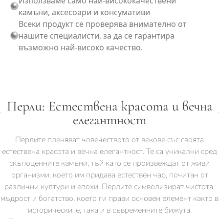
Използваме само най-висококачествени
камъни, аксесоари и консумативи
Всеки продукт се проверява внимателно от
нашите специалисти, за да се гарантира
възможно най-високо качество.
Перли: Естествена красота и вечна
елегантност
Перлите пленяват човечеството от векове със своята
естествена красота и вечна елегантност. Те са уникални сред
скъпоценните камъни, тъй като се произвеждат от живи
организми, което им придава естествен чар, почитан от
различни култури и епохи. Перлите символизират чистота,
мъдрост и богатство, което ги прави основен елемент както в
историческите, така и в съвременните бижута.