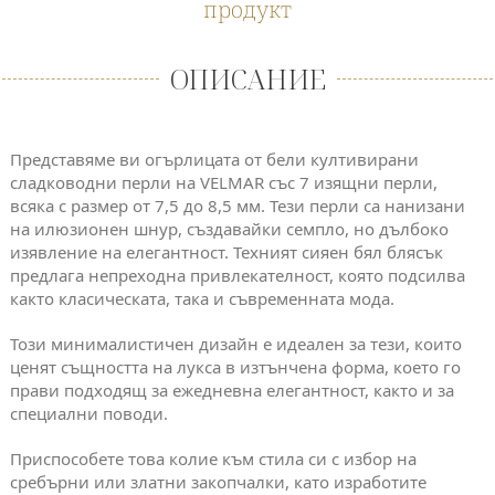
продукт
ОПИСАНИЕ
Представяме ви огърлицата от бели култивирани
сладководни перли на VELMAR със 7 изящни перли,
всяка с размер от 7,5 до 8,5 мм. Тези перли са нанизани
на илюзионен шнур, създавайки семпло, но дълбоко
изявление на елегантност. Техният сияен бял блясък
предлага непреходна привлекателност, която подсилва
както класическата, така и съвременната мода.
Този минималистичен дизайн е идеален за тези, които
ценят същността на лукса в изтънчена форма, което го
прави подходящ за ежедневна елегантност, както и за
специални поводи.
Приспособете това колие към стила си с избор на
сребърни или златни закопчалки, като изработите