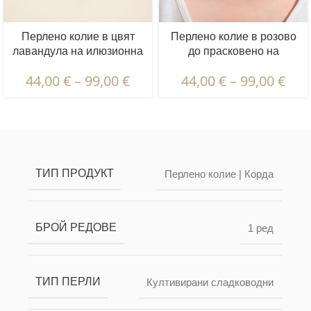
Перлено колие в цвят
Перлено колие в розово
лавандула на илюзионна
до прасковено на
корда | 8 - 9 - 10 мм |
илюзионна корда | 8 - 9 -
44,00
€
–
99,00
€
44,00
€
–
99,00
€
Кръгли перли | 1 бр.
10 мм | Кръгли перли | 1
бр.
Описание и характеристики | Гаранции и
сертификация | Опаковка и доставка
ТИП ПРОДУКТ
Перлено колие | Корда
БРОЙ РЕДОВЕ
1 ред
ТИП ПЕРЛИ
Култивирани сладководни