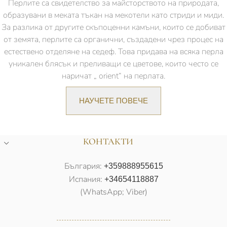
Перлите са свидетелство за майсторството на природата,
образувани в меката тъкан на мекотели като стриди и миди.
За разлика от другите скъпоценни камъни, които се добиват
от земята, перлите са органични, създадени чрез процес на
естествено отделяне на седеф. Това придава на всяка перла
уникален блясък и преливащи се цветове, които често се
наричат „ orient“ на перлата.
НАУЧЕТЕ ПОВЕЧЕ
КОНТАКТИ
България:
+359888955615
Испания:
+34654118887
(WhatsApp; Viber)