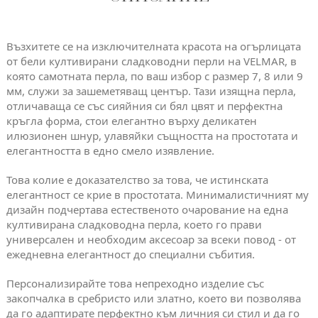
Възхитете се на изключителната красота на огърлицата
от бели култивирани сладководни перли на VELMAR, в
която самотната перла, по ваш избор с размер 7, 8 или 9
мм, служи за зашеметяващ център. Тази изящна перла,
отличаваща се със сияйния си бял цвят и перфектна
кръгла форма, стои елегантно върху деликатен
илюзионен шнур, улавяйки същността на простотата и
елегантността в едно смело изявление.
Това колие е доказателство за това, че истинската
елегантност се крие в простотата. Минималистичният му
дизайн подчертава естественото очарование на една
култивирана сладководна перла, което го прави
универсален и необходим аксесоар за всеки повод - от
ежедневна елегантност до специални събития.
Персонализирайте това непреходно изделие със
закопчалка в сребристо или златно, което ви позволява
да го адаптирате перфектно към личния си стил и да го