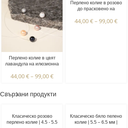
Перлено колие в розово
до прасковено на
илюзионна корда | 8 - 9 -
44,00
€
–
99,00
€
10 мм | Кръгли перли | 1
бр.
Перлено колие в цвят
лавандула на илюзионна
корда | 8 - 9 - 10 мм |
44,00
€
–
99,00
€
Кръгли перли | 1 бр.
Свързани продукти
Класическо розово
Класическо бяло пелено
перлено колие | 4.5 - 5.5
колие | 5.5 – 6.5 мм |