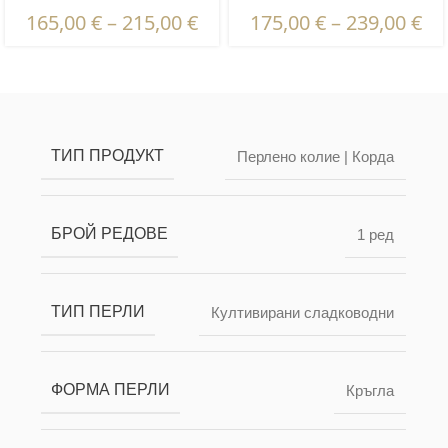
мм | Кръгли перли
Кръгли перли
165,00
€
–
215,00
€
175,00
€
–
239,00
€
Описание и характеристики | Гаранции и
сертификация | Опаковка и доставка
ТИП ПРОДУКТ
Перлено колие | Корда
БРОЙ РЕДОВЕ
1 ред
ТИП ПЕРЛИ
Култивирани сладководни
ФОРМА ПЕРЛИ
Кръгла