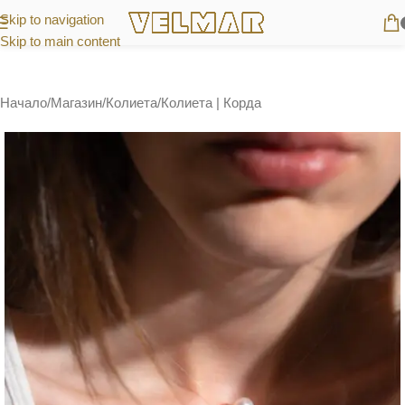
Skip to navigation
Skip to main content
Начало
/
Магазин
/
Колиета
/
Колиета | Корда