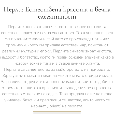
Перли: Естествена красота и вечна
елегантност
Перлите пленяват човечеството от векове със своята
естествена красота и вечна елегантност. Те са уникални сред
скъпоценните камъни, тъй като се произвеждат от живи
организми, което им придава естествен чар, почитан от
различни култури и епохи. Перлите символизират чистота,
мъдрост и богатство, което ги прави основен елемент както в
историческите, така и в съвременните бижута.
Перлите са свидетелство за майсторството на природата,
образувани в меката тъкан на мекотели като стриди и миди.
За разлика от другите скъпоценни камъни, които се добиват
от земята, перлите са органични, създадени чрез процес на
естествено отделяне на седеф. Това придава на всяка перла
уникален блясък и преливащи се цветове, които често се
наричат „ orient“ на перлата.