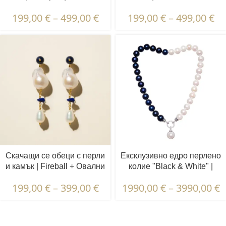
Овални Перли
Перли | Пренит и Перидот
199,00
€
–
499,00
€
199,00
€
–
499,00
€
Скачащи се обеци с перли
Ексклузивно едро перлено
и камък | Fireball + Овални
колие "Black & White" |
Перли | Лапис Лазули
11,5 - 12,5 мм | Кръгли
199,00
€
–
399,00
€
1990,00
€
–
3990,00
€
перли