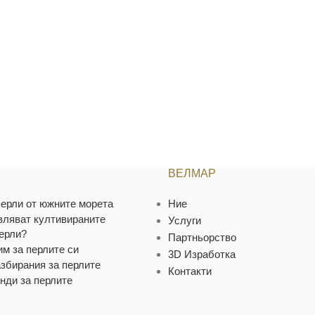
ВЕЛМАР
ерли от южните морета
Ние
вляват култивираните
Услуги
ерли?
Партньорство
им за перлите си
3D Изработка
азбирания за перлите
Контакти
нди за перлите