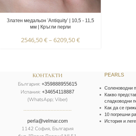
Златен медальон 'Antiquity' | 10,5 - 11,5
мм | Кръгли перли
2546,50
€
–
6209,50
€
КОНТАКТИ
PEARLS
България:
+359888955615
Соленоводни п
Испания:
+34654118887
Какво предста
(WhatsApp; Viber)
сладководни п
Как да се гриж
10 погрешни р
perla@velmar.com
История и леге
1142 София, България