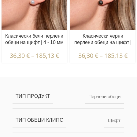
Класически бели перлени
Класически черни
обеци на щифт | 4 - 10 мм
перлени обеци на щифт |
4 - 10 мм
36,30
€
–
185,13
€
36,30
€
–
185,13
€
Описание и характеристики | Гаранции и
сертификация | Опаковка и доставка
ТИП ПРОДУКТ
Перлени обеци
ТИП ОБЕЦИ КЛИПС
Щифт