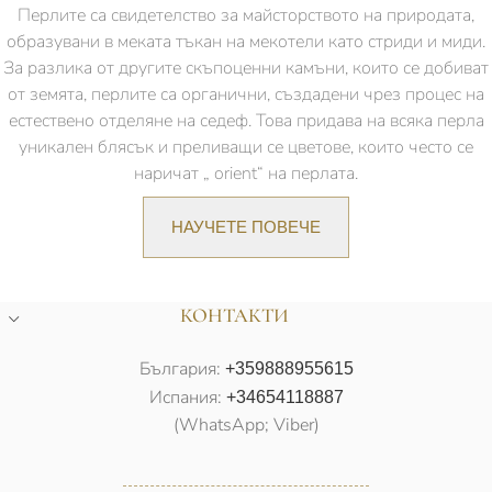
Перлите са свидетелство за майсторството на природата,
образувани в меката тъкан на мекотели като стриди и миди.
За разлика от другите скъпоценни камъни, които се добиват
от земята, перлите са органични, създадени чрез процес на
естествено отделяне на седеф. Това придава на всяка перла
уникален блясък и преливащи се цветове, които често се
наричат „ orient“ на перлата.
НАУЧЕТЕ ПОВЕЧЕ
КОНТАКТИ
България:
+359888955615
Испания:
+34654118887
(WhatsApp; Viber)