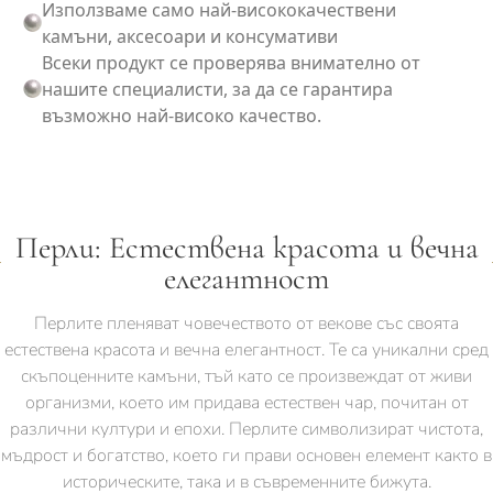
Използваме само най-висококачествени
камъни, аксесоари и консумативи
Всеки продукт се проверява внимателно от
нашите специалисти, за да се гарантира
възможно най-високо качество.
Перли: Естествена красота и вечна
елегантност
Перлите пленяват човечеството от векове със своята
естествена красота и вечна елегантност. Те са уникални сред
скъпоценните камъни, тъй като се произвеждат от живи
организми, което им придава естествен чар, почитан от
различни култури и епохи. Перлите символизират чистота,
мъдрост и богатство, което ги прави основен елемент както в
историческите, така и в съвременните бижута.