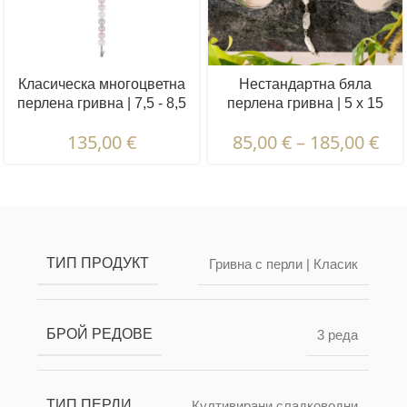
Класическа многоцветна
Нестандартна бяла
перлена гривна | 7,5 - 8,5
перлена гривна | 5 x 15
мм | Кръгли перли
мм | Неправилни перли
135,00
€
85,00
€
–
185,00
€
Описание и характеристики | Гаранции и
сертификация | Опаковка и доставка
ТИП ПРОДУКТ
Гривна с перли | Класик
БРОЙ РЕДОВЕ
3 реда
ТИП ПЕРЛИ
Култивирани сладководни