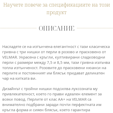
Научете повече за спецификациите на този
продукт
ОПИСАНИЕ
Насладете се на изтънчена елегантност с тази класическа
гривна с три нишки от перли в розово и прасковено от
VELMAR. Украсена с кръгли, култивирани сладководни
перли с размери между 7,5 и 8,5 мм, тази гривна излъчва
топла изтънченост. Розовите до прасковени нюанси на
перлите и постоянният им блясък придават деликатен
чар на китката ви.
Дизайнът с тройни нишки подсилва луксозната му
привлекателност, което го прави идеален елемент за
всеки повод. Перлите от клас AA+ на VELMAR са
внимателно подбрани заради почти перфектната им
кръгла форма и сияен блясък, което гарантира