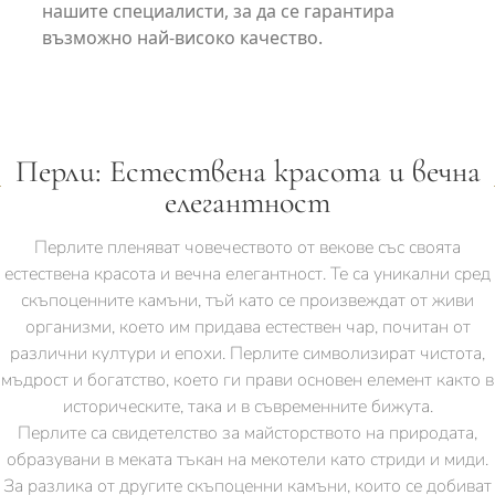
нашите специалисти, за да се гарантира
възможно най-високо качество.
Перли: Естествена красота и вечна
елегантност
Перлите пленяват човечеството от векове със своята
естествена красота и вечна елегантност. Те са уникални сред
скъпоценните камъни, тъй като се произвеждат от живи
организми, което им придава естествен чар, почитан от
различни култури и епохи. Перлите символизират чистота,
мъдрост и богатство, което ги прави основен елемент както в
историческите, така и в съвременните бижута.
Перлите са свидетелство за майсторството на природата,
образувани в меката тъкан на мекотели като стриди и миди.
За разлика от другите скъпоценни камъни, които се добиват