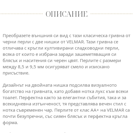
ОПИСАНИЕ
Преобразете външния си вид с тази класическа гривна от
черни перли с две нишки от VELMAR. Тази гривна се
отличава с кръгли култивирани сладководни перли,
всяка от които е избрана заради зашеметяващия си
блясък и наситения си черен цвят. Перлите с размери
между 8,5 и 9,5 мм осигуряват смело и изискано
присъствие.
Дизайнът на двойната нишка подсилва визуалното
богатство на гривната, като добавя нотка лукс към всеки
тоалет. Перфектна както за елегантни събития, така и за
всекидневна изтънченост, тя представлява вечен стил с
нотка съвременен чар. Перлите от клас AA+ на VELMAR са
почти безупречни, със сияен блясък и перфектна кръгла
форма.