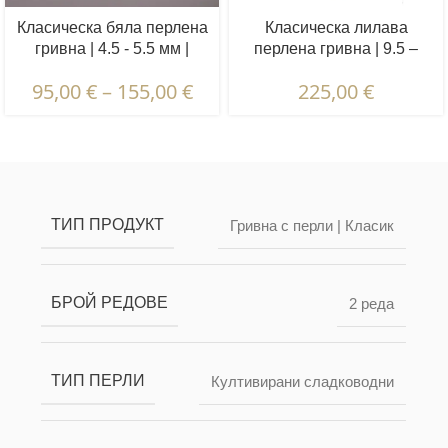
Класическа бяла перлена
Класическа лилава
гривна | 4.5 - 5.5 мм |
перлена гривна | 9.5 –
Кръгли перли
10.5 мм | Кръгли перли
95,00
€
–
155,00
€
225,00
€
Описание и характеристики | Гаранции и
сертификация | Опаковка и доставка
ТИП ПРОДУКТ
Гривна с перли | Класик
БРОЙ РЕДОВЕ
2 реда
ТИП ПЕРЛИ
Култивирани сладководни