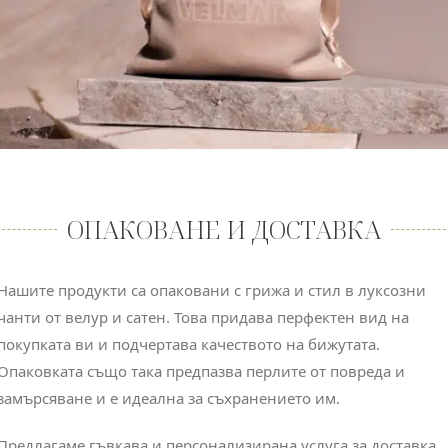
ОПАКОВАНЕ И ДОСТАВКА
Нашите продукти са опаковани с грижа и стил в луксозни
чанти от велур и сатен. Това придава перфектен вид на
покупката ви и подчертава качеството на бижутата.
Опаковката също така предпазва перлите от повреда и
замърсяване и е идеална за съхранението им.
Предлагаме гъвкава и персонализирана услуга за доставка