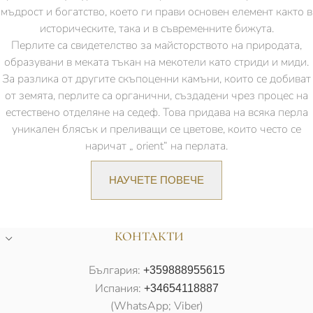
мъдрост и богатство, което ги прави основен елемент както в
историческите, така и в съвременните бижута.
Перлите са свидетелство за майсторството на природата,
образувани в меката тъкан на мекотели като стриди и миди.
За разлика от другите скъпоценни камъни, които се добиват
от земята, перлите са органични, създадени чрез процес на
естествено отделяне на седеф. Това придава на всяка перла
уникален блясък и преливащи се цветове, които често се
наричат „ orient“ на перлата.
НАУЧЕТЕ ПОВЕЧЕ
КОНТАКТИ
България:
+359888955615
Испания:
+34654118887
(WhatsApp; Viber)