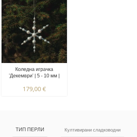
Коледна играчка
'Декември' | 5 - 10 мм |
Перли + кристали
179,00
€
Описание и характеристики | Гаранции и
сертификация | Опаковка и доставка
ТИП ПЕРЛИ
Култивирани сладководни