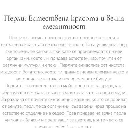
Перли: Естествена красота и вечна
елегантност
Перлите пленяват човечеството от векове със своята
естествена красота и вечна елегантност. Те са уникални сред
скъпоценните камъни, тъй като се произвеждат от живи
организми, което им придава естествен чар, почитан от
различни култури и епохи. Перлите символизират чистота,
мъдрост и богатство, което ги прави основен елемент както в
историческите, така и в съвременните бижута.
Перлите са свидетелство за майсторството на природата,
образувани в меката тъкан на мекотели като стриди и миди.
За разлика от другите скъпоценни камъни, които се добиват
от земята, перлите са органични, създадени чрез процес на
естествено отделяне на седеф. Това придава на всяка перла
уникален блясък и преливащи се цветове, които често се
наричат „ orient“ на перлата.