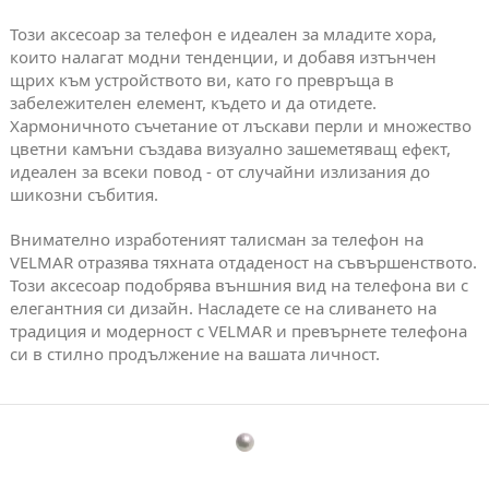
Този аксесоар за телефон е идеален за младите хора,
които налагат модни тенденции, и добавя изтънчен
щрих към устройството ви, като го превръща в
забележителен елемент, където и да отидете.
Хармоничното съчетание от лъскави перли и множество
цветни камъни създава визуално зашеметяващ ефект,
идеален за всеки повод - от случайни излизания до
шикозни събития.
Внимателно изработеният талисман за телефон на
VELMAR отразява тяхната отдаденост на съвършенството.
Този аксесоар подобрява външния вид на телефона ви с
елегантния си дизайн. Насладете се на сливането на
традиция и модерност с VELMAR и превърнете телефона
си в стилно продължение на вашата личност.