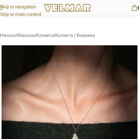
Skip to navigation
Skip to main content
Начало
/
Магазин
/
Колиета
/
Колиета | Верижка