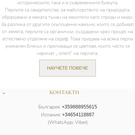
историческите, така и в съвременните бижута.
Перлите са свидетелство за майсторството на природата,
образувани в меката тъкан на мекотели като стриди и миди.
За разлика от другите скъпоценни камъни, които се добиват
от земята, перлите са органични, създадени чрез процес на
естествено отделяне на седеф. Това придава на всяка перла
уникален блясък и преливащи се цветове, които често се
наричат „ orient“ на перлата.
НАУЧЕТЕ ПОВЕЧЕ
КОНТАКТИ
България:
+359888955615
Испания:
+34654118887
(WhatsApp; Viber)