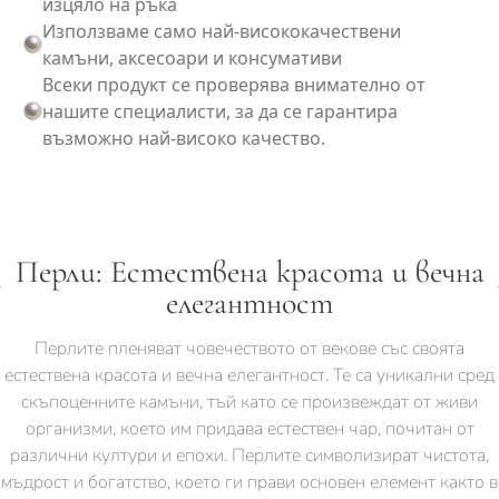
изцяло на ръка
Използваме само най-висококачествени
камъни, аксесоари и консумативи
Всеки продукт се проверява внимателно от
нашите специалисти, за да се гарантира
възможно най-високо качество.
Перли: Естествена красота и вечна
елегантност
Перлите пленяват човечеството от векове със своята
естествена красота и вечна елегантност. Те са уникални сред
скъпоценните камъни, тъй като се произвеждат от живи
организми, което им придава естествен чар, почитан от
различни култури и епохи. Перлите символизират чистота,
мъдрост и богатство, което ги прави основен елемент както в