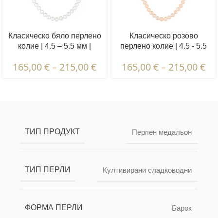
Класическо бяло перлено
Класическо розово
колие | 4.5 – 5.5 мм |
перлено колие | 4.5 - 5.5
Кръгли перли
мм | Кръгли перли
165,00
€
–
215,00
€
165,00
€
–
215,00
€
Описание и характеристики | Гаранции и
сертификация | Опаковка и доставка
ТИП ПРОДУКТ
Перлен медальон
ТИП ПЕРЛИ
Култивирани сладководни
ФОРМА ПЕРЛИ
Барок